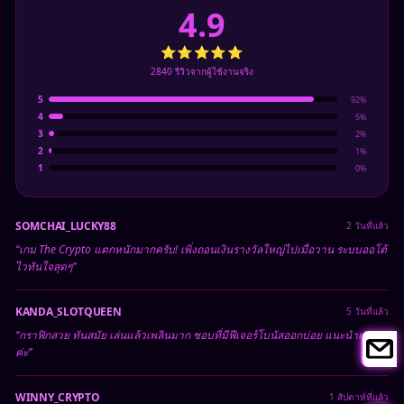
4.9
⭐⭐⭐⭐⭐
2840 รีวิวจากผู้ใช้งานจริง
5
92%
4
5%
3
2%
2
1%
1
0%
SOMCHAI_LUCKY88
2 วันที่แล้ว
“เกม The Crypto แตกหนักมากครับ! เพิ่งถอนเงินรางวัลใหญ่ไปเมื่อวาน ระบบออโต้
ไวทันใจสุดๆ”
KANDA_SLOTQUEEN
5 วันที่แล้ว
“กราฟิกสวย ทันสมัย เล่นแล้วเพลินมาก ชอบที่มีฟีเจอร์โบนัสออกบ่อย แนะนำเลย
ค่ะ”
WINNY_CRYPTO
1 สัปดาห์ที่แล้ว