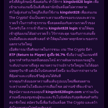
ครั้งที่สัญลักษณ์เชื่อมต่อกัน ทำให้การ
kingslot828 login
เพื่อ
เข้ามาเล่นเกมนี้เป็นสิ่งที่เหล่านักปั่นสล็อตไม่ควรพลาด
ทำไมผู้เล่นส่วนใหญ่ถึงเลือกใช้งาน
kingslot828
เพื่อเล่นเกม
The Crypto? นั่นเป็นเพราะความเสถียรของระบบและความ
รวดเร็วในการทำธุรกรรม ซึ่งสอดคล้องกับความรวดเร็วของ
โลกคริปโต การเข้าถึงผ่าน
kingslot828 login
ช่วยให้คุณ
เข้าสู่ห้องเกมได้อย่างรวดเร็ว ไร้การสะดุด รองรับการเล่นทั้ง
บนมือถือและคอมพิวเตอร์ ทำให้คุณไม่พลาดทุกจังหวะของการ
แตกรางวัลใหญ่
เมื่อพิจารณาถึงศักยภาพในการชนะ เกม The Crypto มีค่า
RTP (Return to Player) สูงถึง 96.7%
ซึ่งถือว่าอยู่ในเกณฑ์ที่
สูงมากสำหรับเกมสล็อตออนไลน์ ความผันผวนของเกมอยู่ใน
ระดับปานกลางถึงสูง หมายความว่าแม้รางวัลใหญ่จะไม่ได้ออก
บ่อยทุกวินาที แต่เมื่อโบนัสแตกครั้งหนึ่ง จะเป็นการจ่ายรางวัล
ที่คุ้มค่าและเปลี่ยนชีวิตผู้เล่นได้ทันที
หากคุณกำลังมองหาความตื่นเต้นรูปแบบใหม่ที่ผสมผสาน
ระหว่างเทคโนโลยีและการเสี่ยงโชค อย่ารอช้าที่จะเข้ามา
พิสูจน์ความเฮงของคุณที่
kingslot828login.com
มาร่วมเป็น
ส่วนหนึ่งของชุมชนผู้ชนะและรับโบนัสต้อนรับสุดพิเศษสำหรับ
สมาชิกใหม่ สมัครวันนี้เพื่อเริ่มปั่นสล็อต The Crypto และคว้า
กำไรมหาศาลไปพร้อมกับเรา!