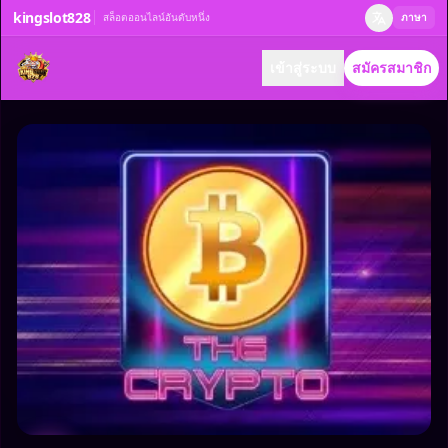
kingslot828
สล็อตออนไลน์อันดับหนึ่ง
ภาษา
เข้าสู่ระบบ
สมัครสมาชิก