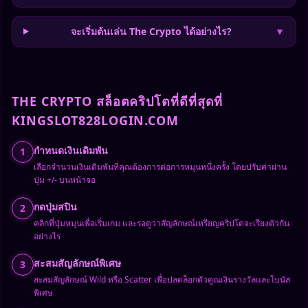
จะเริ่มต้นเล่น The Crypto ได้อย่างไร?
▼
THE CRYPTO สล็อตคริปโตที่ดีที่สุดที่
KINGSLOT828LOGIN.COM
กำหนดเงินเดิมพัน
1
เลือกจำนวนเงินเดิมพันที่คุณต้องการต่อการหมุนหนึ่งครั้ง โดยปรับค่าผ่าน
ปุ่ม +/- บนหน้าจอ
กดปุ่มสปิน
2
คลิกที่ปุ่มหมุนเพื่อเริ่มเกม และรอดูว่าสัญลักษณ์เหรียญคริปโตจะเรียงตัวกัน
อย่างไร
สะสมสัญลักษณ์พิเศษ
3
สะสมสัญลักษณ์ Wild หรือ Scatter เพื่อปลดล็อกตัวคูณเงินรางวัลและโบนัส
พิเศษ