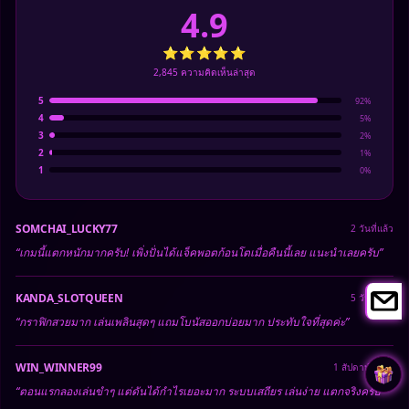
4.9
⭐⭐⭐⭐⭐
2,845 ความคิดเห็นล่าสุด
5
92%
4
5%
3
2%
2
1%
1
0%
SOMCHAI_LUCKY77
2 วันที่แล้ว
“เกมนี้แตกหนักมากครับ! เพิ่งปั่นได้แจ็คพอตก้อนโตเมื่อคืนนี้เลย แนะนำเลยครับ”
KANDA_SLOTQUEEN
5 วันที่แล้ว
“กราฟิกสวยมาก เล่นเพลินสุดๆ แถมโบนัสออกบ่อยมาก ประทับใจที่สุดค่ะ”
WIN_WINNER99
1 สัปดาห์ที่แล้ว
“ตอนแรกลองเล่นขำๆ แต่ดันได้กำไรเยอะมาก ระบบเสถียร เล่นง่าย แตกจริงครับ”