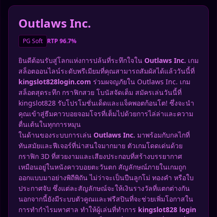
▶
Outlaws Inc.
PG Soft
RTP 96.7%
ยินดีต้อนรับสู่โลกแห่งการปล้นที่ระทึกใจใน
Outlaws Inc.
เกม
สล็อตออนไลน์ระดับพรีเมียมที่คุณสามารถสัมผัสได้แล้ววันนี้ที่
kingslot828login.com
ร่วมผจญภัยใน Outlaws Inc. เกม
สล็อตสุดระทึก กราฟิกสวย โบนัสจัดเต็ม สมัครเล่นวันนี้ที่
kingslot828 รับโปรโมชั่นเด็ดและแจ็คพอตก้อนโต! ซึ่งจะนำ
คุณเข้าสู่ธีมคาวบอยจอมโจรที่เต็มไปด้วยการไล่ล่าและความ
ตื่นเต้นในทุกการหมุน
ในด้านของระบบการเล่น
Outlaws Inc.
มาพร้อมกับกลไกที่
ทันสมัยและฟีเจอร์ที่น่าสนใจมากมาย ตัวเกมโดดเด่นด้วย
กราฟิก 3D ที่สวยงามและเสียงประกอบที่สร้างบรรยากาศ
เหมือนอยู่ในหนังคาวบอยตะวันตก สัญลักษณ์ภายในเกมถูก
ออกแบบมาอย่างพิถีพิถัน ไม่ว่าจะเป็นปืนลูกโม่ ทองคำ หรือใบ
ประกาศจับ ซึ่งแต่ละสัญลักษณ์จะให้เงินรางวัลที่แตกต่างกัน
นอกจากนี้ยังมีระบบตัวคูณและฟรีสปินที่จะช่วยเพิ่มโอกาสใน
การทำกำไรมหาศาล ทำให้ผู้เล่นที่ทำการ
kingslot828 login