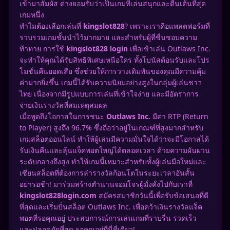
เข้ามาสัมผัส ต่างยอมรับว่าเป็นเกมที่เล่นสนุกและตื่นเต้นที่สุด
เกมหนึ่ง
ทำไมต้องเลือกเล่นที่
kingslot828
? เพราะเราคือแพลตฟอร์มที่
รวบรวมเกมชั้นนำไว้มากมาย และสำหรับผู้ที่ชื่นชอบความ
ท้าทาย การใช้
kingslot828 login
เพื่อเข้าเล่น Outlaws Inc.
จะทำให้คุณได้รับสิทธิพิเศษเหนือใคร ทั้งโบนัสต้อนรับและโปร
โมชั่นคืนยอดเสีย ซึ่งช่วยให้การวางเดิมพันของคุณมีความคุ้ม
ค่ามากยิ่งขึ้น เกมนี้ได้รับความนิยมอย่างสูงในกลุ่มผู้เล่นชาว
ไทย เนื่องจากมีรูปแบบการเล่นที่เข้าใจง่าย และมีอัตราการ
จ่ายเงินรางวัลที่สมเหตุสมผล
เมื่อพูดถึงโอกาสในการชนะ
Outlaws Inc.
มีค่า RTP (Return
to Player) สูงถึง 96.7% ซึ่งถือว่าอยู่ในเกณฑ์ที่สูงมากสำหรับ
เกมสล็อตออนไลน์ ทำให้ผู้เล่นมีความมั่นใจได้ว่าจะมีโอกาสได้
รับเงินคืนและลุ้นแจ็คพอตใหญ่ได้ตลอดเวลา ด้วยความผันผวน
ระดับกลางถึงสูง ทำให้เกมนี้เหมาะสำหรับทั้งผู้เล่นมือใหม่และ
เซียนสล็อตที่ต้องการล่ารางวัลก้อนโตในระยะเวลาอันสั้น
อย่ารอช้า! มาร่วมสร้างตำนานจอมโจรผู้มั่งคั่งไปกับเราที่
kingslot828login.com
สมัครสมาชิกวันนี้เพื่อรับข้อเสนอที่ดี
ที่สุดและเริ่มปั่นสล็อต Outlaws Inc. เพื่อคว้าเงินรางวัลแจ็ค
พอตที่รอคุณอยู่ ประสบการณ์การเล่นเกมที่ราบรื่น รวดเร็ว
และปลอดภัยที่สุด รอคุณอยู่ที่นี่ที่เดียว!