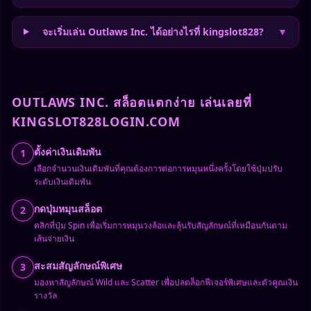
จะเริ่มเล่น Outlaws Inc. ได้อย่างไรที่ kingslot828?
▼
OUTLAWS INC. สล็อตแตกง่าย เล่นเลยที่
KINGSLOT828LOGIN.COM
ตั้งค่าเงินเดิมพัน
1
เลือกจำนวนเงินเดิมพันที่คุณต้องการต่อการหมุนหนึ่งครั้งโดยใช้ปุ่มปรับ
ระดับเงินเดิมพัน
กดปุ่มหมุนสล็อต
2
คลิกที่ปุ่ม Spin เพื่อเริ่มการหมุนวงล้อและลุ้นรับสัญลักษณ์ที่เหมือนกันตาม
เส้นจ่ายเงิน
สะสมสัญลักษณ์พิเศษ
3
มองหาสัญลักษณ์ Wild และ Scatter เพื่อปลดล็อกฟีเจอร์พิเศษและตัวคูณเงิน
รางวัล