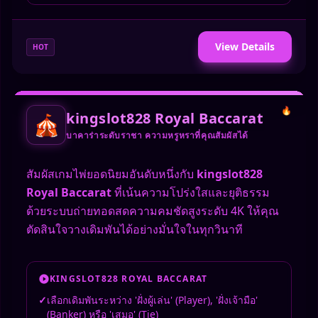
View Details
HOT
🔥
kingslot828 Royal Baccarat
🎪
บาคาร่าระดับราชา ความหรูหราที่คุณสัมผัสได้
สัมผัสเกมไพ่ยอดนิยมอันดับหนึ่งกับ
kingslot828
Royal Baccarat
ที่เน้นความโปร่งใสและยุติธรรม
ด้วยระบบถ่ายทอดสดความคมชัดสูงระดับ 4K ให้คุณ
ตัดสินใจวางเดิมพันได้อย่างมั่นใจในทุกวินาที
KINGSLOT828 ROYAL BACCARAT
เลือกเดิมพันระหว่าง 'ฝั่งผู้เล่น' (Player), 'ฝั่งเจ้ามือ'
(Banker) หรือ 'เสมอ' (Tie)