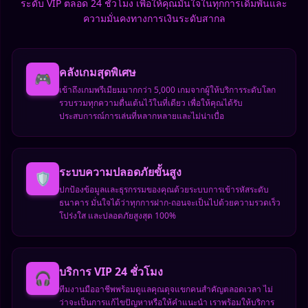
ระดับ VIP ตลอด 24 ชั่วโมง เพื่อให้คุณมั่นใจในทุกการเดิมพันและ
29/06/2026 สมชายภั*** ได้รับโบนัส 400 THB ✨
ความมั่นคงทางการเงินระดับสากล
29/06/2026 นิรันดร์ช*** ได้รับโบนัส 850 THB 🎉
29/06/2026 สมชายพิ*** แจ็กพอตแตก 223,000 THB 🎰
29/06/2026 สมชายภัท*** ถอนเงินสําเร็จ 5,400 THB 🏦
คลังเกมสุดพิเศษ
🎮
29/06/2026 นิรันดร์ชย*** ได้รับเงินคืน 460 THB 💵
เข้าถึงเกมพรีเมียมมากกว่า 5,000 เกมจากผู้ให้บริการระดับโลก
29/06/2026 นิรันดร์ศ*** ได้รับโบนัส 1,300 THB ✨
รวบรวมทุกความตื่นเต้นไว้ในที่เดียว เพื่อให้คุณได้รับ
29/06/2026 นิรันดร์ณ*** ชนะรางวัล 29,000 THB 🏆
ประสบการณ์การเล่นที่หลากหลายและไม่น่าเบื่อ
29/06/2026 นิรันดร์ณั*** ได้รับเงินคืน 840 THB 🔄
29/06/2026 สมชายปร*** ถอนเงินสําเร็จ 6,000 THB 🏦
29/06/2026 นิรันดร์ศุ*** ถอนเงินสําเร็จ 11,600 THB 💸
ระบบความปลอดภัยขั้นสูง
🛡️
29/06/2026 สมชายม*** ได้รับโบนัส 150 THB 🎁
ปกป้องข้อมูลและธุรกรรมของคุณด้วยระบบการเข้ารหัสระดับ
29/06/2026 สมชายนิ*** แจ็กพอตแตก 37,000 THB 🚀
ธนาคาร มั่นใจได้ว่าทุกการฝาก-ถอนจะเป็นไปด้วยความรวดเร็ว
29/06/2026 สมชายกฤ*** ได้รับโบนัส 250 THB ✨
โปร่งใส และปลอดภัยสูงสุด 100%
29/06/2026 นิรันดร์ชยพ*** ถอนเงินสําเร็จ 10,000 THB ✅
29/06/2026 สมชายลล*** ได้รับเงินคืน 140 THB 💵
29/06/2026 สมชายปรี*** ได้รับเงินคืน 940 THB 🎊
บริการ VIP 24 ชั่วโมง
🎧
29/06/2026 สมชายอ*** ได้รับเงินคืน 860 THB 🎊
ทีมงานมืออาชีพพร้อมดูแลคุณดุจแขกคนสำคัญตลอดเวลา ไม่
29/06/2026 นิรันดร์ก*** ได้รับโบนัส 1,300 THB ✨
ว่าจะเป็นการแก้ไขปัญหาหรือให้คำแนะนำ เราพร้อมให้บริการ