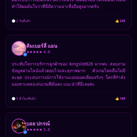
ทำให้ผมมั่นใจว่าที่นี่มีความน่าเชื่อถือสูงมากครับ
🕒 2 วันที่แล้ว
👍 245
คิมเบอร์ลี่ แอน
★★★★★
4.9
✓
ประทับใจการบริการลูกค้าของ kingslot828 มากค่ะ สอบถาม
ข้อมูลผ่านไลน์แล้วตอบไวและสุภาพมาก ตัวเกมไหลลื่นไม่มี
สะดุด ประสบการณ์การใช้งานแอปยอดเยี่ยมจริงๆ ใครที่กำลัง
มองหาแหล่งเล่นเกมที่มั่นคง แนะนำที่นี่เลยค่ะ
🕒 5 ชั่วโมงที่แล้ว
👍 189
บอย ปกรณ์
★★★★★
5.0
✓