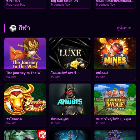
ซัลซ่าฟิวรี
Big Bad Bison DNT
บิ๊กเบส กลับมาแข่งขันอีกครั้ง
Pragmatic Play
Pragmatic Play
Pragmatic Play
⚽ กีฬา
ดูทั้งหมด →
The Journey to The West
โรงแรมลักซ์ เอช.วี.
เหมืองแร่
PG Soft
PG Soft
PG Soft
วัวโชคลาภ
มือของอนูบิส
หมาป่าใหญ่ใจร้าย_ หมูเหล็ก
PG Soft
PG Soft
PG Soft