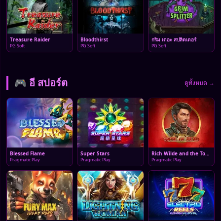
Treasure Raider
Bloodthirst
กริม เดอะ สปลิตเตอร์
PG Soft
PG Soft
PG Soft
🎮 อี สปอร์ต
ดูทั้งหมด →
Blessed Flame
Super Stars
Rich Wilde and the Tome of Dead
Pragmatic Play
Pragmatic Play
Pragmatic Play