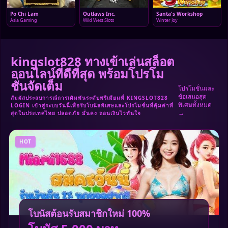
Po Chi Lam
Outlaws Inc.
Santa's Workshop
Asia Gaming
Wild West Slots
Winter Joy
kingslot828 ทางเข้าเล่นสล็อต
ออนไลน์ที่ดีที่สุด พร้อมโปรโม
ชั่นจัดเต็ม
โปรโมชั่นและ
ข้อเสนอสุด
สัมผัสประสบการณ์การเดิมพันระดับพรีเมียมที่ KINGSLOT828
พิเศษทั้งหมด
LOGIN เข้าสู่ระบบวันนี้เพื่อรับโบนัสพิเศษและโปรโมชั่นที่คุ้มค่าที่
→
สุดในประเทศไทย ปลอดภัย มั่นคง ถอนเงินไวทันใจ
HOT
โบนัสต้อนรับสมาชิกใหม่ 100%