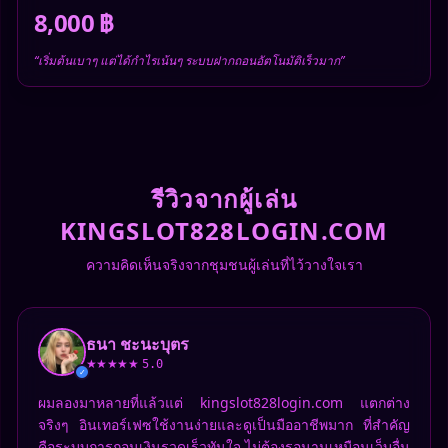
8,000 ฿
“เริ่มต้นเบาๆ แต่ได้กำไรเน้นๆ ระบบฝากถอนอัตโนมัติเร็วมาก”
รีวิวจากผู้เล่น
KINGSLOT828LOGIN.COM
ความคิดเห็นจริงจากชุมชนผู้เล่นที่ไว้วางใจเรา
ธนา ชะนะบุตร
★★★★★
5.0
✓
ผมลองมาหลายที่แล้วแต่ kingslot828login.com แตกต่าง
จริงๆ อินเทอร์เฟซใช้งานง่ายและดูเป็นมืออาชีพมาก ที่สำคัญ
คือระบบการถอนเงินรวดเร็วทันใจ ไม่ต้องรอนานเหมือนเว็บอื่น