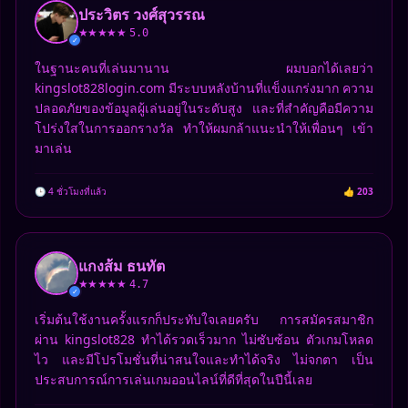
ประวิตร วงศ์สุวรรณ
★★★★★
5.0
✓
ในฐานะคนที่เล่นมานาน ผมบอกได้เลยว่า
kingslot828login.com มีระบบหลังบ้านที่แข็งแกร่งมาก ความ
ปลอดภัยของข้อมูลผู้เล่นอยู่ในระดับสูง และที่สำคัญคือมีความ
โปร่งใสในการออกรางวัล ทำให้ผมกล้าแนะนำให้เพื่อนๆ เข้า
มาเล่น
🕒 4 ชั่วโมงที่แล้ว
👍 203
แกงส้ม ธนทัต
★★★★★
4.7
✓
เริ่มต้นใช้งานครั้งแรกก็ประทับใจเลยครับ การสมัครสมาชิก
ผ่าน kingslot828 ทำได้รวดเร็วมาก ไม่ซับซ้อน ตัวเกมโหลด
ไว และมีโปรโมชั่นที่น่าสนใจและทำได้จริง ไม่จกตา เป็น
ประสบการณ์การเล่นเกมออนไลน์ที่ดีที่สุดในปีนี้เลย