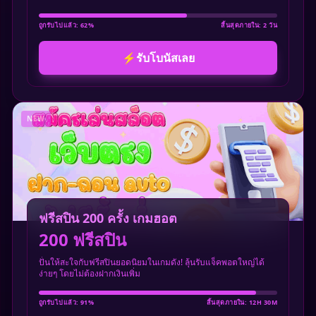
ถูกรับไปแล้ว: 62%
สิ้นสุดภายใน: 2 วัน
⚡
รับโบนัสเลย
NEW
ฟรีสปิน 200 ครั้ง เกมฮอต
200 ฟรีสปิน
ปั่นให้สะใจกับฟรีสปินยอดนิยมในเกมดัง! ลุ้นรับแจ็คพอตใหญ่ได้
ง่ายๆ โดยไม่ต้องฝากเงินเพิ่ม
ถูกรับไปแล้ว: 91%
สิ้นสุดภายใน: 12H 30M