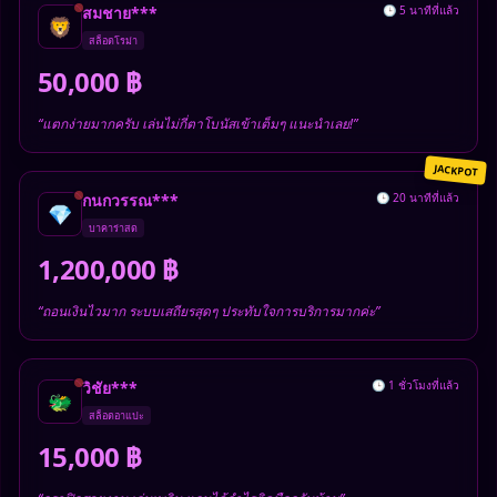
สมชาย***
🕒 5 นาทีที่แล้ว
🦁
สล็อตโรม่า
50,000 ฿
“แตกง่ายมากครับ เล่นไม่กี่ตาโบนัสเข้าเต็มๆ แนะนำเลย!”
JACKPOT
กนกวรรณ***
🕒 20 นาทีที่แล้ว
💎
บาคาร่าสด
1,200,000 ฿
“ถอนเงินไวมาก ระบบเสถียรสุดๆ ประทับใจการบริการมากค่ะ”
วิชัย***
🕒 1 ชั่วโมงที่แล้ว
🐲
สล็อตอาแปะ
15,000 ฿