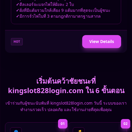
ดีลเลอร์จะแจกไพ่ให้ฝั่งละ 2 ใบ
ฝั่งที่มีแต้มรวมใกล้เคียง 9 แต้มมากที่สุดจะเป็นผู้ชนะ
มีการจั่วไพ่ใบที่ 3 ตามกฎกติกามาตรฐานสากล
View Details
HOT
เริ่มต้นคว้าชัยชนะที่
kingslot828login.com ใน 6 ขั้นตอน
เข้าร่วมกับผู้ชนะนับพันที่ kingslot828login.com วันนี้ ระบบของเรา
ทำงานรวดเร็ว ปลอดภัย และใช้งานง่ายที่สุดเพื่อคุณ
01
02