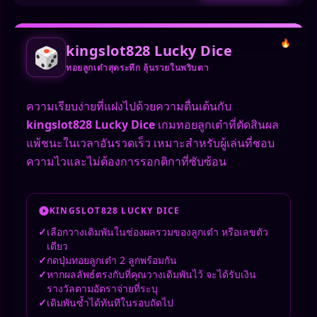
🔥
kingslot828 Lucky Dice
🎲
ทอยลูกเต๋าสุดระทึก ลุ้นรวยในพริบตา
ความเรียบง่ายที่แฝงไปด้วยความตื่นเต้นกับ
kingslot828 Lucky Dice
เกมทอยลูกเต๋าที่ตัดสินผล
แพ้ชนะในเวลาอันรวดเร็ว เหมาะสำหรับผู้เล่นที่ชอบ
ความไวและไม่ต้องการรอกติกาที่ซับซ้อน
KINGSLOT828 LUCKY DICE
เลือกวางเดิมพันในช่องผลรวมของลูกเต๋า หรือเลขตัว
เดียว
กดปุ่มทอยลูกเต๋า 2 ลูกพร้อมกัน
หากผลลัพธ์ตรงกับที่คุณวางเดิมพันไว้ จะได้รับเงิน
รางวัลตามอัตราจ่ายที่ระบุ
เดิมพันซ้ำได้ทันทีในรอบถัดไป