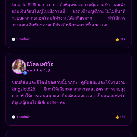
kingslot828login.com คือที่สุดของความคุ้มค่าครับ ผมเพิ่ง
ถอนเงินก้อนใหญ่ไปเมื่อวานนี้ ยอดเข้าบัญชีภายในไม่กี่นาที
ระบบฝาก-ถอนอัตโนมัติทำงานได้เสถียรมาก ทำให้การ
วางแผนเดิมพันของผมมีประสิทธิภาพมากขึ้นเยอะเลย
🕒 1 วันที่แล้ว
👍 312
นิโคล เทริโอ
★★★★★
4.8
✓
ชอบสีสันและดีไซน์ของเว็บนี้มากค่ะ ดูทันสมัยและใช้งานง่าย
kingslot828 มีเกมให้เลือกหลากหลายและอัตราการจ่ายสูง
มาก ทำให้การเล่นสนุกและตื่นเต้นตลอดเวลา เป็นแพลตฟอร์ม
ที่ดูแลผู้เล่นได้ดีเยี่ยมจริงๆ ค่ะ
🕒 3 วันที่แล้ว
👍 156