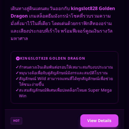
เดินทางสู่ดินแดนตะวันออกกับ
kingslot828 Golden
Dragon
เกมสล็อตธีมมังกรนำโชคที่รวบรวมความ
มั่งคั่งมาไว้ในที่เดียว โดดเด่นด้วยกราฟิกสีทองอร่าม
และเสียงประกอบที่เร้าใจ พร้อมฟีเจอร์คูณเงินรางวัล
มหาศาล
KINGSLOT828 GOLDEN DRAGON
กำหนดวงเงินเดิมพันต่อรอบให้เหมาะสมกับงบประมาณ
หมุนวงล้อเพื่อจับคู่สัญลักษณ์มังกรและสมบัติโบราณ
สัญลักษณ์ Wild สามารถแทนที่ได้ทุกสัญลักษณ์เพื่อช่วย
ให้ชนะง่ายขึ้น
สะสมสัญลักษณ์พิเศษเพื่อปลดล็อกโหมด Super Mega
Win
View Details
HOT