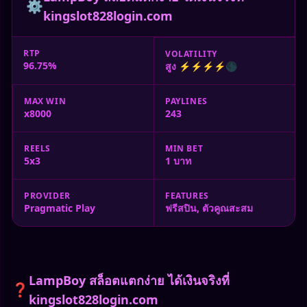
⚙️
kingslot828login.com
RTP
VOLATILITY
96.75%
สูง ⚡⚡⚡⚡🌑
MAX WIN
PAYLINES
x8000
243
REELS
MIN BET
5x3
1 บาท
PROVIDER
FEATURES
Pragmatic Play
ฟรีสปิน, ตัวคูณสะสม
LampBoy สล็อตแตกง่าย ได้เงินจริงที่
❓
kingslot828login.com