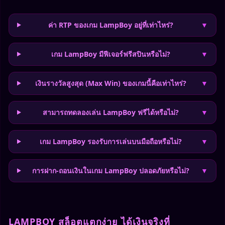
ค่า RTP ของเกม LampBoy อยู่ที่เท่าไหร่?
▼
เกม LampBoy มีฟีเจอร์ฟรีสปินหรือไม่?
▼
เงินรางวัลสูงสุด (Max Win) ของเกมนี้คือเท่าไหร่?
▼
สามารถทดลองเล่น LampBoy ฟรีได้หรือไม่?
▼
เกม LampBoy รองรับการเล่นบนมือถือหรือไม่?
▼
การฝาก-ถอนเงินในเกม LampBoy ปลอดภัยหรือไม่?
▼
LAMPBOY สล็อตแตกง่าย ได้เงินจริงที่