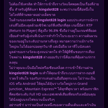
ไม่ต้องใช้เครดิต ทำให้การเข้าถึงรางวัลแจ็คพอตเป็นเรื่องที่ง่าย
ขึ้น สำหรับผู้ที่ค้นหา
kingslot828
จะพบว่าเกมนี้คือหนึ่งใน
ไฮไลท์ที่ห้ามพลาดอย่างเด็ดขาด
ในด้านของเทคนิค
kingslot828 login
มอบประสบการณ์การ
เล่นที่ไม่มีสะดุดด้วยเซิร์ฟเวอร์ที่เสถียรที่สุด เกมนี้มีค่า RTP
(Return to Player) ที่สูงถึง 96.8% ซึ่งถือว่าอยู่ในเกณฑ์ที่ยอด
เยี่ยมสำหรับผู้เล่นที่เน้นการทำกำไรในระยะยาว ความผันผวน
ของเกมอยู่ในระดับปานกลางถึงสูง หมายความว่าแม้รางวัล
ใหญ่จะไม่ได้ออกบ่อยทุกวินาที แต่เมื่อถึงเวลาที่โบนัสแตก
มูลค่าของรางวัลจะสูงจนน่าตกใจ ทำให้ผู้ที่ชื่นชอบการเสี่ยง
โชคผ่าน
kingslot828
ต่างยอมรับว่านี่คือเกมที่คุ้มค่าแก่การ
ลงทุน
ไม่ว่าคุณจะเป็นมือใหม่หรือเซียนสล็อต การเข้าใช้งานผ่าน
kingslot828 login
จะทำให้คุณเข้าถึงระบบการฝาก-ถอนที่
รวดเร็วทันใจ รองรับการเล่นผ่านมือถือทุกระบบ ไม่ว่าจะเป็น
iOS หรือ Android ให้คุณได้ลุ้นรางวัลใหญ่จาก Grand
Junction_ Mountain Express™ ได้ทุกที่ทุกเวลา พร้อมกราฟิก
ที่คมชัดระดับ Full HD และเอฟเฟกต์เสียงที่สมจริงเหมือนคุณ
ได้นั่งอยู่บนรถไฟขบวนนั้นจริงๆ
อย่ารอช้า! มาร่วมเป็นส่วนหนึ่งของความตื่นเต้นและคว้าเงิน