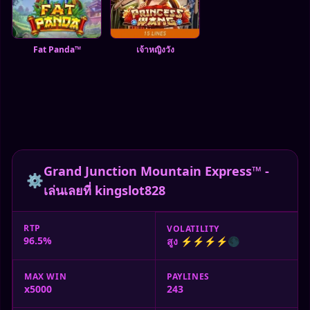
Fat Panda™
เจ้าหญิงวัง
Grand Junction Mountain Express™ -
⚙️
เล่นเลยที่ kingslot828
RTP
VOLATILITY
96.5%
สูง ⚡⚡⚡⚡🌑
MAX WIN
PAYLINES
x5000
243