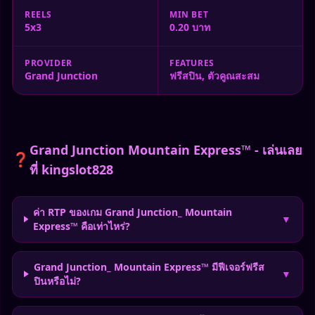
REELS
MIN BET
5x3
0.20 บาท
PROVIDER
FEATURES
Grand Junction
ฟรีสปิน, ตัวคูณสะสม
Grand Junction Mountain Express™ - เล่นเลย
❓
ที่ kingslot828
ค่า RTP ของเกม Grand Junction_ Mountain
▼
Express™ คือเท่าไหร่?
Grand Junction_ Mountain Express™ มีฟีเจอร์ฟรีส
▼
ปินหรือไม่?