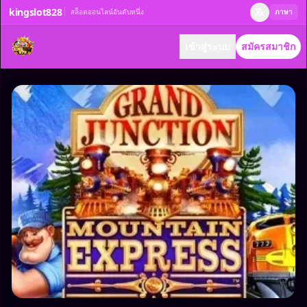
kingslot828
สล็อตออนไลน์อันดับหนึ่ง
ภาษา
เข้าสู่ระบบ
สมัครสมาชิก