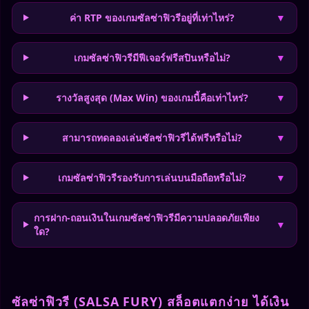
ค่า RTP ของเกมซัลซ่าฟิวรีอยู่ที่เท่าไหร่?
▼
เกมซัลซ่าฟิวรีมีฟีเจอร์ฟรีสปินหรือไม่?
▼
รางวัลสูงสุด (Max Win) ของเกมนี้คือเท่าไหร่?
▼
สามารถทดลองเล่นซัลซ่าฟิวรีได้ฟรีหรือไม่?
▼
เกมซัลซ่าฟิวรีรองรับการเล่นบนมือถือหรือไม่?
▼
การฝาก-ถอนเงินในเกมซัลซ่าฟิวรีมีความปลอดภัยเพียง
▼
ใด?
ซัลซ่าฟิวรี (SALSA FURY) สล็อตแตกง่าย ได้เงิน