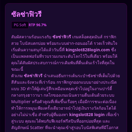
▶
ซัลซ่าฟิวรี
PG Soft
RTP 96.7%
สัมผัสความร้อนแรงกับ
ซัลซ่าฟิวรี
เกมสล็อตสุดมันส์ กราฟิก
สวย โบนัสแตกบ่อย พร้อมระบบฝาก-ถอนออโต้ รวดเร็วทันใจ
เริ่มต้นความสนุกได้แล้ววันนี้ที่
kingslot828login.com
ซึ่ง
เป็นแพลตฟอร์มที่รวบรวมเกมระดับโลกไว้ในที่เดียว พร้อมให้
คุณได้สัมผัสประสบการณ์การเดิมพันที่ตื่นเต้นเร้าใจที่สุดใน
ขณะนี้
ตัวเกม
ซัลซ่าฟิวรี
นำเสนอธีมการเต้นระบำซัลซ่าที่เต็มไปด้วย
สีสันและจังหวะที่เร่าร้อน กราฟิกถูกออกแบบมาอย่างประณีต
แบบ 3D ทำให้ผู้เล่นรู้สึกเหมือนหลุดเข้าไปอยู่ในงานปาร์ตี้
กลางกรุงฮาวานา กลไกของเกมเน้นความตื่นเต้นด้วยระบบ
Multiplier หรือตัวคูณที่เพิ่มขึ้นเรื่อยๆ เมื่อมีการชนะต่อเนื่อง
ทำให้การหมุนเพียงครั้งเดียวอาจนำไปสู่เงินรางวัลก้อนโตได้
อย่างไม่น่าเชื่อ สำหรับผู้ที่มองหา
kingslot828 login
เพื่อเข้า
สู่ระบบ คุณจะได้พบกับฟีเจอร์ฟรีสปินที่ออกบ่อยที่สุด และ
สัญลักษณ์ Scatter ที่จะนำคุณเข้าสู่รอบโบนัสพิเศษที่มีโอกาส