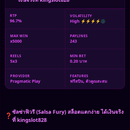
RTP
VOLATILITY
96.7%
High ⚡⚡⚡⚡🌑
MAX WIN
PAYLINES
x5000
243
REELS
MIN BET
5x3
0.20 บาท
PROVIDER
FEATURES
Pragmatic Play
ฟรีสปิน, ตัวคูณสะสม
ซัลซ่าฟิวรี (Salsa Fury) สล็อตแตกง่าย ได้เงินจริง
❓
ที่ kingslot828