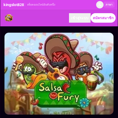
kingslot828
สล็อตออนไลน์อันดับหนึ่ง
ภาษา
เข้าสู่ระบบ
สมัครสมาชิก