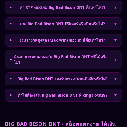
ค่า RTP ของเกม Big Bad Bison DNT คือเท่าไหร่?
▼
เกม Big Bad Bison DNT มีฟีเจอร์ฟรีสปินหรือไม่?
▼
เงินรางวัลสูงสุด (Max Win) ของเกมนี้คือเท่าไหร่?
▼
ฉันสามารถทดลองเล่น Big Bad Bison DNT ฟรีได้หรือ
▼
ไม่?
Big Bad Bison DNT รองรับการเล่นบนมือถือหรือไม่?
▼
ทำไมต้องเล่น Big Bad Bison DNT ที่ kingslot828?
▼
BIG BAD BISON DNT - สล็อตแตกง่าย ได้เงิน