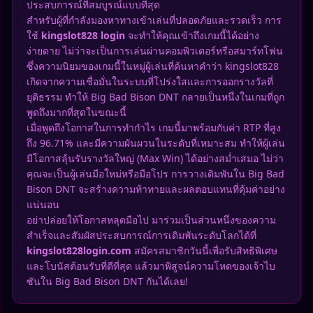
ประสบการณ์ที่สมบูรณ์แบบที่สุด
สำหรับผู้ที่กำลังมองหาทางเข้าเล่นที่ปลอดภัยและรวดเร็ว การ
ใช้
kingslot828 login
จะทำให้คุณเข้าถึงเกมนี้ได้อย่าง
ง่ายดาย ไม่ว่าจะเป็นการเล่นผ่านคอมพิวเตอร์หรือสมาร์ทโฟน
ซึ่งความนิยมของเกมนี้ในหมู่ผู้เล่นที่ค้นหาคำว่า kingslot828
เกิดจากความเชื่อมั่นในระบบที่โปร่งใสและการออกรางวัลที่
ยุติธรรม ทำให้ Big Bad Bison DNT กลายเป็นหนึ่งในเกมที่ถูก
พูดถึงมากที่สุดในขณะนี้
เมื่อพูดถึงโอกาสในการทำกำไร เกมนี้มาพร้อมกับค่า RTP ที่สูง
ถึง 96.71% และมีความผันผวนในระดับที่เหมาะสม ทำให้ผู้เล่น
มีโอกาสลุ้นรับรางวัลใหญ่ (Max Win) ได้อย่างสม่ำเสมอ ไม่ว่า
คุณจะเป็นผู้เล่นมือใหม่หรือมือโปร การวางเดิมพันใน Big Bad
Bison DNT จะสร้างความท้าทายและผลตอบแทนที่คุ้มค่าอย่าง
แน่นอน
อย่าปล่อยให้โอกาสหลุดมือไป มาร่วมเป็นส่วนหนึ่งของความ
สำเร็จและสัมผัสประสบการณ์การเดิมพันระดับโลกได้ที่
kingslot828login.com
สมัครสมาชิกวันนี้เพื่อรับสิทธิพิเศษ
และโบนัสต้อนรับที่ดีที่สุด แล้วมาพิสูจน์ความโหดของเจ้าไบ
ซันใน Big Bad Bison DNT กันได้เลย!