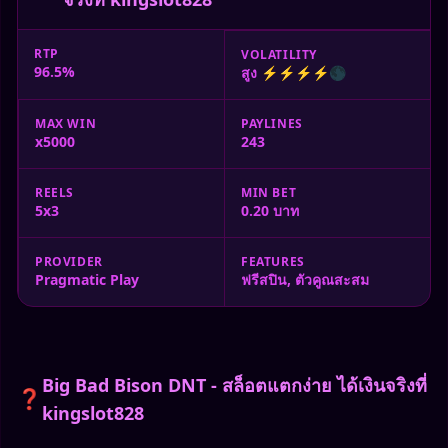
RTP
VOLATILITY
96.5%
สูง ⚡⚡⚡⚡🌑
MAX WIN
PAYLINES
x5000
243
REELS
MIN BET
5x3
0.20 บาท
PROVIDER
FEATURES
Pragmatic Play
ฟรีสปิน, ตัวคูณสะสม
Big Bad Bison DNT - สล็อตแตกง่าย ได้เงินจริงที่
❓
kingslot828