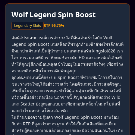
▶
Wolf Legend Spin Boost
Legendary Slots
RTP 96.75%
สัมผัสประสบการณ์การล่ารางวัลที่ตื่นเต้นเร้าใจกับ Wolf
Legend Spin Boost เกมสล็อตที่พาทุกท่านเข้าสู่พงไพรลึกลับที่
มีหมาป่าเจ้าเล่ห์เป็นผู้นำทาง บนแพลตฟอร์ม kingslot828 เรา
ได้รวบรวมเกมที่มีกราฟิกคมชัดระดับ HD และเอฟเฟกต์เสียงที่
ทำให้คุณรู้สึกเหมือนหลุดเข้าไปอยู่ในธรรมชาติจริงๆ เพื่อสร้าง
ความเพลิดเพลินในการเดิมพันสูงสุด
จุดเด่นของเกมนี้คือระบบ Spin Boost ที่ช่วยเพิ่มโอกาสในการ
ชนะรางวัลใหญ่ได้อย่างรวดเร็ว โดยตัวเกมจะมีการสุ่มตัวคูณ
เพิ่มขึ้นในทุกรอบการหมุน ทำให้ผู้เล่นลุ้นระทึกกับเงินรางวัลที่
ทวีคูณขึ้นอย่างต่อเนื่อง นอกจากนี้ สัญลักษณ์พิเศษอย่าง Wild
และ Scatter ยังถูกออกแบบมาเพื่อช่วยปลดล็อกโหมดโบนัสที่
มอบกำไรมหาศาลให้แก่สมาชิก
ในด้านของความคุ้มค่า Wolf Legend Spin Boost มาพร้อม
กับค่า RTP ที่สูงกว่ามาตรฐาน ทำให้เป็นตัวเลือกที่ยอดเยี่ยม
สำหรับผู้ที่มองหาเกมสล็อตแตกง่ายและมีความผันผวนในระดับ