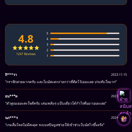
5
4.8
4
3
⭐⭐⭐⭐⭐
2
1247 Reviews
1
กิ***รา
2023-11-15
“กราฟิกสวยมากครับ และโบนัสแตกง่ายกว่าที่คิดไว้เยอะเลย ประทับใจมาก”
ธน***ัท
2023-12-02
“ตัวคูณเยอะสะใจดีครับ เล่นเพลินๆ แป๊บเดียวได้กำไรคืนมาเยอะเลย”
นภ***ร
2024-01-10
“เกมลื่นไหลไม่มีสะดุด ระบบสปินบูสช่วยให้เข้าช่วงโบนัสไวขึ้นจริง”