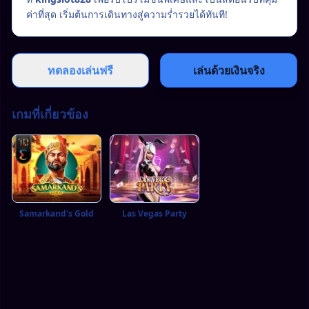
ค่าที่สุด เริ่มต้นการเดินทางสู่ความร่ำรวยได้ทันที!
ทดลองเล่นฟรี
เล่นด้วยเงินจริง
เกมที่เกี่ยวข้อง
Samarkand's Gold
Las Vegas Party