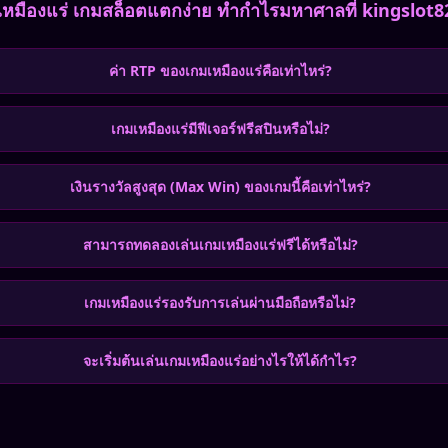
เหมืองแร่ เกมสล็อตแตกง่าย ทำกำไรมหาศาลที่ kingslot8
ค่า RTP ของเกมเหมืองแร่คือเท่าไหร่?
เกมเหมืองแร่มีฟีเจอร์ฟรีสปินหรือไม่?
เงินรางวัลสูงสุด (Max Win) ของเกมนี้คือเท่าไหร่?
สามารถทดลองเล่นเกมเหมืองแร่ฟรีได้หรือไม่?
เกมเหมืองแร่รองรับการเล่นผ่านมือถือหรือไม่?
จะเริ่มต้นเล่นเกมเหมืองแร่อย่างไรให้ได้กำไร?