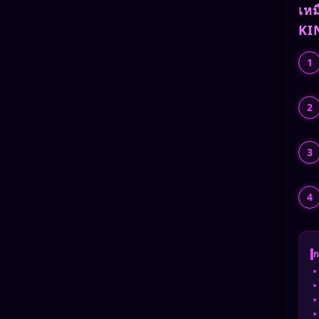
เหม
KI
1
2
3
4
ก