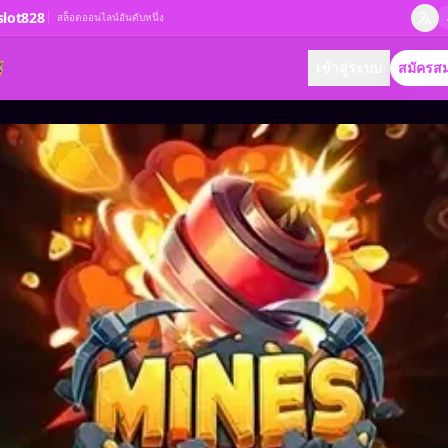
slot828
สล็อตออนไลน์อันดับหนึ่ง
เข้าสู่ระบบ
สมัครส