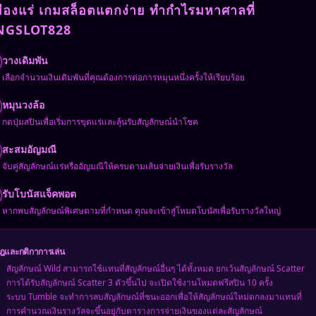
ืองแร่ เกมสล็อตแตกง่าย ทำกำไรมหาศาลที่
NGSLOT828
วางเดิมพัน
เลือกจำนวนเงินเดิมพันที่คุณต้องการต่อการหมุนหนึ่งครั้งให้เรียบร้อย
หมุนวงล้อ
กดปุ่มสปินเพื่อเริ่มการขุดแร่และลุ้นรับสัญลักษณ์นำโชค
สะสมอัญมณี
จับคู่สัญลักษณ์แร่หรืออัญมณีให้ครบตามเส้นจ่ายเงินเพื่อรับรางวัล
รับโบนัสแจ็คพอต
หากพบสัญลักษณ์พิเศษตามที่กำหนด คุณจะเข้าสู่โหมดโบนัสเพื่อรับรางวัลใหญ่
ฎและกติกาการเล่น
สัญลักษณ์ Wild สามารถใช้แทนที่สัญลักษณ์อื่นๆ ได้ทั้งหมด ยกเว้นสัญลักษณ์ Scatter
การได้รับสัญลักษณ์ Scatter 3 ตัวขึ้นไป จะเปิดใช้งานโหมดฟรีสปิน 10 ครั้ง
ระบบ Tumble จะทำการลบสัญลักษณ์ที่ชนะออกเพื่อให้สัญลักษณ์ใหม่ตกลงมาแทนที่
การคำนวณเงินรางวัลจะขึ้นอยู่กับตารางการจ่ายเงินของแต่ละสัญลักษณ์