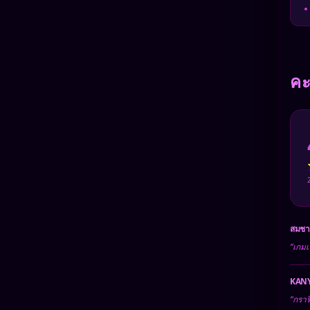
คะ
สมชาย
“เกมเ
KAN
“กรา