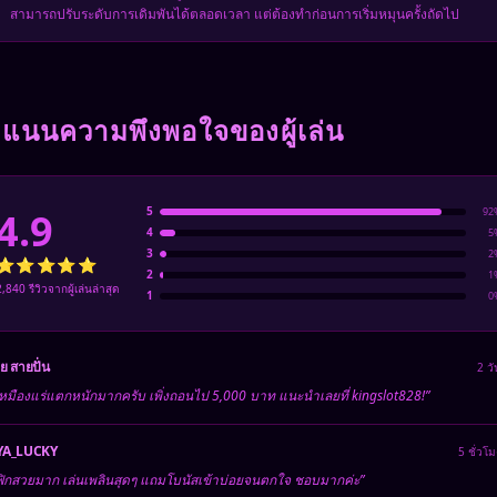
สามารถปรับระดับการเดิมพันได้ตลอดเวลา แต่ต้องทำก่อนการเริ่มหมุนครั้งถัดไป
แนนความพึงพอใจของผู้เล่น
5
4.9
92
4
5
3
2
⭐⭐⭐⭐⭐
2
1
2,840 รีวิวจากผู้เล่นล่าสุด
1
0
 สายปั่น
2 วั
หมืองแร่แตกหนักมากครับ เพิ่งถอนไป 5,000 บาท แนะนำเลยที่ kingslot828!”
YA_LUCKY
5 ชั่วโม
ฟิกสวยมาก เล่นเพลินสุดๆ แถมโบนัสเข้าบ่อยจนตกใจ ชอบมากค่ะ”