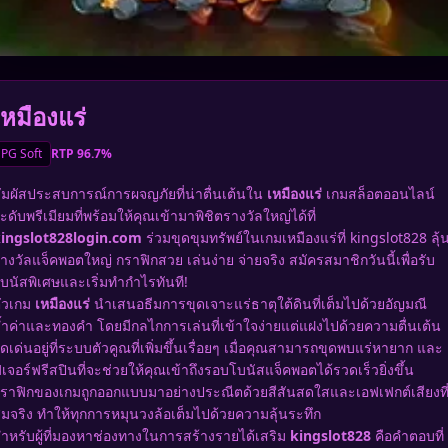
▶
เหมืองแร่
PG Soft
RTP 96.7%
ัมผัสประสบการณ์การผจญภัยที่น่าตื่นเต้นใน
เหมืองแร่
เกมสล็อตออนไลน์
ะดับพรีเมียมที่พร้อมให้คุณเข้ามาพิชิตรางวัลใหญ่ได้ที่
ingslot828login.com
ร่วมขุดขุมทรัพย์ในเกมเหมืองแร่ที่ kingslot828 ลุ้
างวัลแจ็คพอตใหญ่ กราฟิกสวย เล่นง่าย จ่ายจริง สมัครสมาชิกวันนี้เพื่อรับ
บนัสพิเศษและเริ่มทำกำไรทันที!
ัวเกม
เหมืองแร่
นำเสนอธีมการขุดเจาะแร่ธาตุใต้ดินที่เต็มไปด้วยอัญมณี
้ำค่าและทองคำ โดยมีกลไกการเล่นที่เข้าใจง่ายแต่แฝงไปด้วยความตื่นเต้น
ุดเด่นอยู่ที่ระบบตัวคูณที่เพิ่มขึ้นเรื่อยๆ เมื่อคุณสามารถขุดพบแร่หายาก และ
ีเจอร์ฟรีสปินที่จะช่วยให้คุณเข้าถึงรอบโบนัสแจ็คพอตได้รวดเร็วยิ่งขึ้น
ราฟิกของเกมถูกออกแบบมาอย่างประณีตด้วยสีสันสดใสและเอฟเฟกต์เสียงที
มจริง ทำให้ทุกการหมุนวงล้อเต็มไปด้วยความลุ้นระทึก
ำหรับผู้ที่มองหาช่องทางในการสร้างรายได้เสริม
kingslot828
คือคำตอบที่