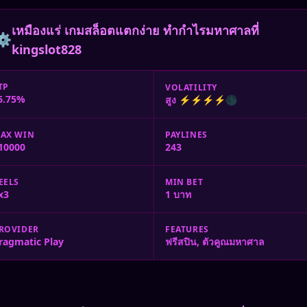
เหมืองแร่ เกมสล็อตแตกง่าย ทำกำไรมหาศาลที่
⚙️
kingslot828
TP
VOLATILITY
6.75%
สูง ⚡⚡⚡⚡🌑
AX WIN
PAYLINES
10000
243
EELS
MIN BET
x3
1 บาท
ROVIDER
FEATURES
ragmatic Play
ฟรีสปิน, ตัวคูณมหาศาล