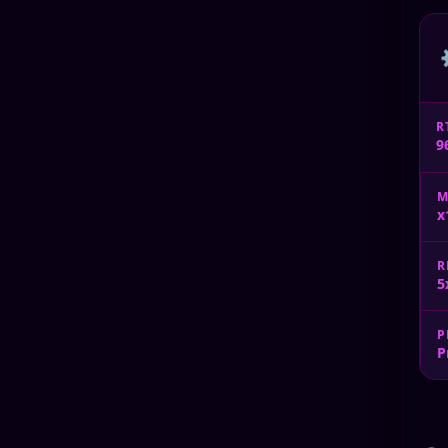
R
9
M
x
R
5
P
P