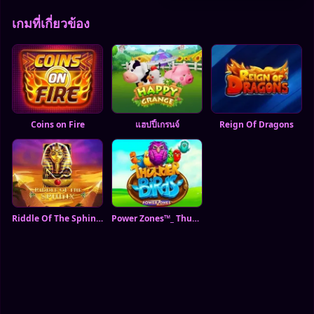
เกมที่เกี่ยวข้อง
Coins on Fire
แฮปปี้เกรนจ์
Reign Of Dragons
Riddle Of The Sphinx DNT
Power Zones™_ Thunder Birds