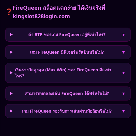
FireQueen สล็อตแตกง่าย ได้เงินจริงที่
❓
kingslot828login.com
ค่า RTP ของเกม FireQueen อยู่ที่เท่าไหร่?
▼
เกม FireQueen มีฟีเจอร์ฟรีสปินหรือไม่?
▼
เงินรางวัลสูงสุด (Max Win) ของ FireQueen คือเท่า
▼
ไหร่?
สามารถทดลองเล่น FireQueen ได้ฟรีหรือไม่?
▼
เกม FireQueen รองรับการเล่นผ่านมือถือหรือไม่?
▼