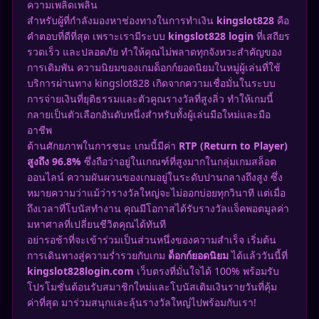
ความเพลิดเพลิน
สำหรับผู้ที่กำลังมองหาช่องทางในการทำเงิน
kingslot828
คือ
คำตอบที่ดีที่สุด เพราะเรามีระบบ
kingslot828 login
ที่เสถียร
รวดเร็ว และปลอดภัย ทำให้คุณไม่พลาดทุกจังหวะสำคัญของ
การเดิมพัน ความนิยมของเกมด็อกก์ยอดนิยมในหมู่ผู้เล่นที่ใช้
บริการผ่านทาง kingslot828 เกิดจากความเชื่อมั่นในระบบ
การจ่ายเงินที่ยุติธรรมและตัวคูณรางวัลที่สูงลิ่ว ทำให้เกมนี้
กลายเป็นตัวเลือกอันดับหนึ่งสำหรับทั้งผู้เล่นมือใหม่และมือ
อาชีพ
ด้านศักยภาพในการชนะ เกมนี้มีค่า
RTP (Return to Player)
สูงถึง 96.8%
ซึ่งถือว่าอยู่ในเกณฑ์ที่สูงมากในกลุ่มเกมสล็อต
ออนไลน์ ความผันผวนของเกมอยู่ในระดับปานกลางถึงสูง ซึ่ง
หมายความว่าแม้ว่ารางวัลใหญ่จะไม่ออกบ่อยทุกวินาที แต่เมื่อ
ถึงเวลาที่โบนัสทำงาน คุณมีโอกาสได้รับรางวัลแจ็คพอตมูลค่า
มหาศาลที่เปลี่ยนชีวิตคุณได้ทันที
อย่ารอช้าที่จะเข้าร่วมเป็นส่วนหนึ่งของความสำเร็จ เริ่มต้น
การเดินทางสู่ความร่ำรวยกับเกม
ด็อกก์ยอดนิยม
ได้แล้ววันนี้ที่
kingslot828login.com
เว็บตรงที่มั่นใจได้ 100% พร้อมรับ
โปรโมชั่นต้อนรับสมาชิกใหม่และโบนัสเติมเงินรายวันที่คุ้ม
ค่าที่สุด มาร่วมสนุกและลุ้นรางวัลใหญ่ไปพร้อมกับเรา!