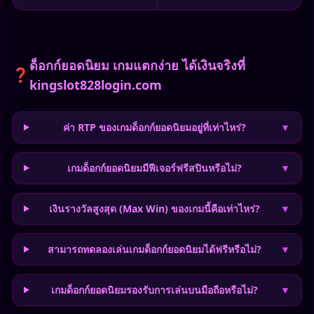
ด็อกก์ยอดนิยม เกมแตกง่าย ได้เงินจริงที่
❓
kingslot828login.com
ค่า RTP ของเกมด็อกก์ยอดนิยมอยู่ที่เท่าไหร่?
▼
เกมด็อกก์ยอดนิยมมีฟีเจอร์ฟรีสปินหรือไม่?
▼
เงินรางวัลสูงสุด (Max Win) ของเกมนี้คือเท่าไหร่?
▼
สามารถทดลองเล่นเกมด็อกก์ยอดนิยมได้ฟรีหรือไม่?
▼
เกมด็อกก์ยอดนิยมรองรับการเล่นบนมือถือหรือไม่?
▼