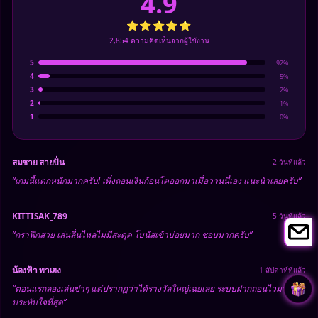
4.9
⭐⭐⭐⭐⭐
2,854 ความคิดเห็นจากผู้ใช้งาน
5
92%
4
5%
3
2%
2
1%
1
0%
สมชาย สายปั่น
2 วันที่แล้ว
“เกมนี้แตกหนักมากครับ! เพิ่งถอนเงินก้อนโตออกมาเมื่อวานนี้เอง แนะนำเลยครับ”
KITTISAK_789
5 วันที่แล้ว
“กราฟิกสวย เล่นลื่นไหลไม่มีสะดุด โบนัสเข้าบ่อยมาก ชอบมากครับ”
น้องฟ้า พาเฮง
1 สัปดาห์ที่แล้ว
“ตอนแรกลองเล่นขำๆ แต่ปรากฏว่าได้รางวัลใหญ่เฉยเลย ระบบฝากถอนไวมาก
ประทับใจที่สุด”