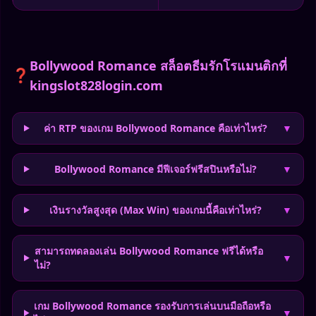
Bollywood Romance สล็อตธีมรักโรแมนติกที่
❓
kingslot828login.com
ค่า RTP ของเกม Bollywood Romance คือเท่าไหร่?
▼
Bollywood Romance มีฟีเจอร์ฟรีสปินหรือไม่?
▼
เงินรางวัลสูงสุด (Max Win) ของเกมนี้คือเท่าไหร่?
▼
สามารถทดลองเล่น Bollywood Romance ฟรีได้หรือ
▼
ไม่?
เกม Bollywood Romance รองรับการเล่นบนมือถือหรือ
▼