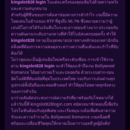
kingslot828 login
ในแต่ละครั้งของคุณเต็มไปด้วยความหวัง
และความสนุกสนาน
สำหรับผู้ที่ชื่นชอบการค้นหาช่องทางการทำกำไร เกมนี้มีความ
โดดเด่นในด้านของ RTP ที่สูงถึง 96.7% ซึ่งหมายความว่าผู้
เล่นมีโอกาสได้รับเงินคืนในระยะยาวค่อนข้างมาก ประกอบกับ
ความผันผวนระดับปานกลางที่ทำให้โบนัสแตกบ่อยครั้ง ทำให้
kingslot828
กลายเป็นจุดหมายปลายทางหลักของเหล่านักปั่น
สล็อตที่ต้องการความสมดุลระหว่างความตื่นเต้นและกำไรที่จับ
ต้องได้
ไม่ว่าคุณจะเป็นผู้เล่นมือใหม่หรือระดับเซียน การเข้าใช้งาน
ผ่าน
kingslot828 login
จะทำให้คุณเข้าถึงเกม Bollywood
Romance ได้อย่างรวดเร็วและปลอดภัย ด้วยระบบฝาก-ถอน
อัตโนมัติที่ทันสมัยที่สุดในประเทศไทย รองรับการเล่นผ่านทุก
อุปกรณ์ทั้งมือถือและคอมพิวเตอร์ ทำให้คุณไม่พลาดทุกจังหวะ
ของการทำเงิน
มาร่วมสัมผัสประสบการณ์ความรักที่มาพร้อมกับโชคลาภได้
แล้ววันนี้ที่ kingslot828login.com สมัครสมาชิกตอนนี้เพื่อรับ
โปรโมชั่นต้อนรับสุดพิเศษ และเริ่มหมุนวงล้อเพื่อค้นหาความ
รักและความร่ำรวยใน Bollywood Romance เกมสล็อตที่
พร้อมจะเปลี่ยนชีวิตคุณให้กลายเป็นดาราบอลลีวูดผู้มั่งคั่ง!