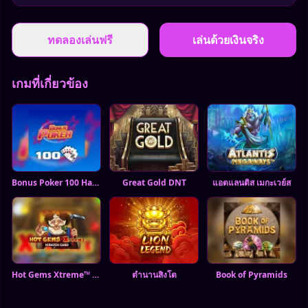
ทดลองเล่นฟรี
เล่นด้วยเงินจริง
เกมที่เกี่ยวข้อง
Bonus Poker 100 Hand
Great Gold DNT
แอตแลนติส เมกะเวย์ส
Hot Gems Xtreme™ Scratch
ตำนานสิงโต
Book of Pyramids